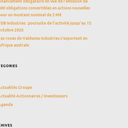
financement obligataire en vue de l’émission de
400 obligations convertibles en actions nouvelles
pour un montant nominal de 2 M€
FDB Industries : poursuite de l’activité jusqu’au 15
octobre 2026
Les roues de Valdunes Industries s’exportent en
Afrique australe
TEGORIES
ctualités Groupe
ctualité Actionnaires / Investisseurs
Agenda
CHIVES