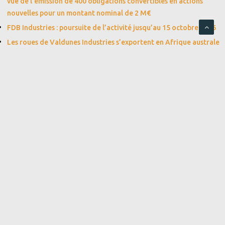
vue de l’émission de 400 obligations convertibles en actions
nouvelles pour un montant nominal de 2 M€
FDB Industries : poursuite de l’activité jusqu’au 15 octobre 2026
Les roues de Valdunes Industries s’exportent en Afrique australe
Modalités de mise à disposition des documents préparatoires et
de participation à l’assemblée générale ordinaire et
extraordinaire du 30 juillet 2026
CATEGORIES
Actualités Groupe
Actualité Actionnaires / Investisseurs
Agenda
ARCHIVES