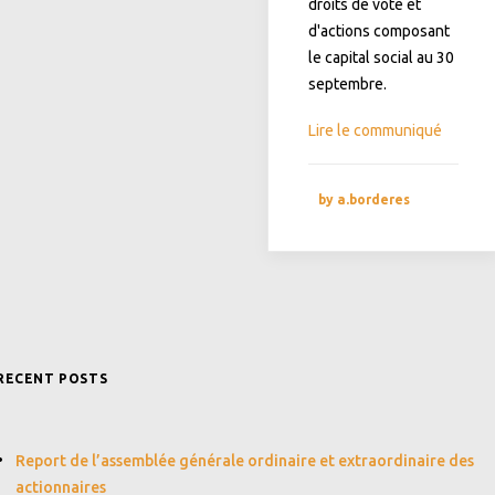
droits de vote et
d'actions composant
le capital social au 30
septembre.
Lire le communiqué
by a.borderes
RECENT POSTS
Report de l’assemblée générale ordinaire et extraordinaire des
actionnaires