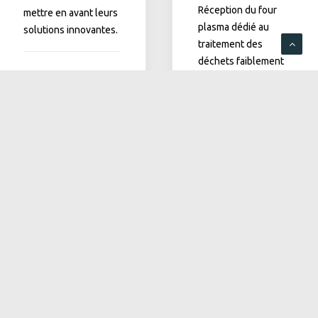
Réception du four
mettre en avant leurs
plasma dédié au
solutions innovantes.
traitement des
déchets faiblement
by c.fouere
radioactifs en
Bulgarie
Lire le communiqué
by c.fouere
RECENT POSTS