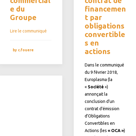
commercial
contrat de
e du
financemen
Groupe
t par
obligations
Lire le communiqué
convertible
s en
actions
by c.fouere
Dans le communiqué
du 9 février 2018,
Europlasma (la
«
Société
»)
annonçait la
conclusion d’un
contrat d’émission
d’Obligations
Convertibles en
Actions (les
«
OCA
»
)