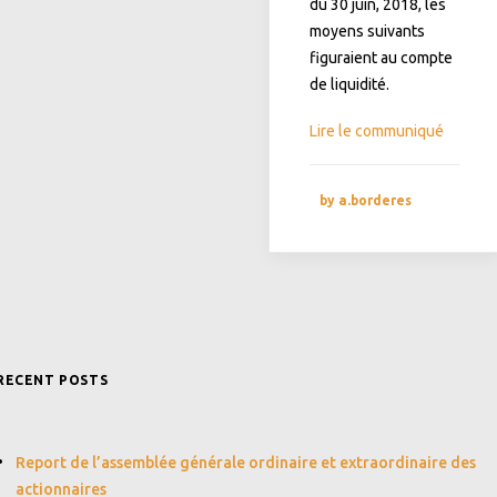
du 30 juin, 2018, les
moyens suivants
figuraient au compte
de liquidité.
Lire le communiqué
by a.borderes
RECENT POSTS
Report de l’assemblée générale ordinaire et extraordinaire des
actionnaires