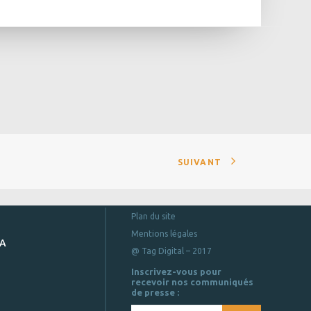
SUIVANT
Plan du site
Mentions légales
DA
@ Tag Digital – 2017
Inscrivez-vous pour
recevoir nos communiqués
de presse :