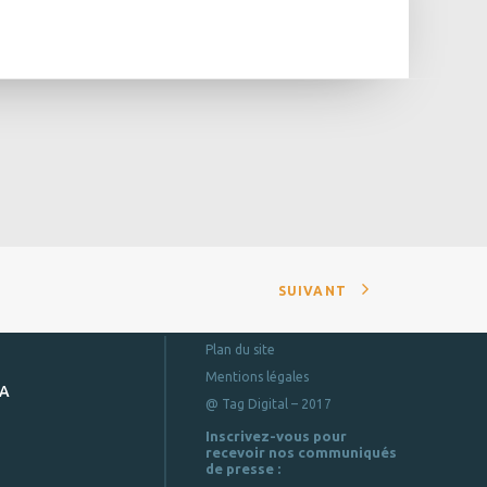
SUIVANT
Plan du site
Mentions légales
DA
@ Tag Digital – 2017
Inscrivez-vous pour
recevoir nos communiqués
de presse :