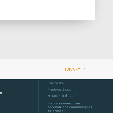
SUIVANT
Plan du site
Mentions légales
DA
@ Tag Digital – 2017
Inscrivez-vous pour
recevoir nos communiqués
de presse :