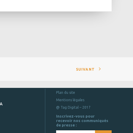
SUIVANT
Plan du site
Mentions légales
DA
@ Tag Digital – 2017
Inscrivez-vous pour
recevoir nos communiqués
de presse :