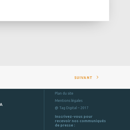
SUIVANT
Plan du site
Mentions légales
DA
@ Tag Digital – 2017
Inscrivez-vous pour
recevoir nos communiqués
de presse :