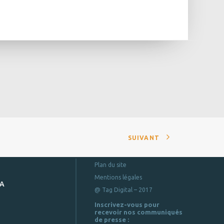
SUIVANT
Plan du site
Mentions légales
DA
@ Tag Digital – 2017
Inscrivez-vous pour
recevoir nos communiqués
de presse :