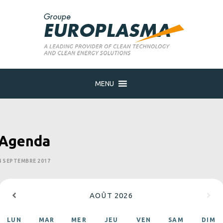
Agenda
MENU
Accueil
Calendriers
Agenda
Agenda
4 SEPTEMBRE 2017
AOÛT
2026
LUN
MAR
MER
JEU
VEN
SAM
DIM